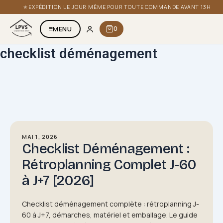
Aller
EXPÉDITION LE JOUR MÊME POUR TOUTE COMMANDE AVANT 13H
au
contenu
≡
MENU
0
checklist déménagement
DÉMARCHES À FAIRE POUR UN DÉMÉNAGEMENT
MAI 1, 2026
Checklist Déménagement :
Rétroplanning Complet J-60
à J+7 [2026]
Checklist déménagement complète : rétroplanning J-
60 à J+7, démarches, matériel et emballage. Le guide