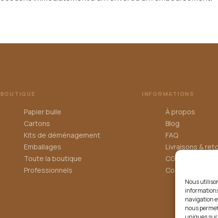
BOUTIQUE
INFORMATIONS
Papier bulle
À propos
Cartons
Blog
Kits de déménagement
FAQ
Emballages
Livraisons & ret
Toute la boutique
CGV
Professionnels
Confidentialité
Nous utiliso
informations
navigation e
nous permett
uniques sur 