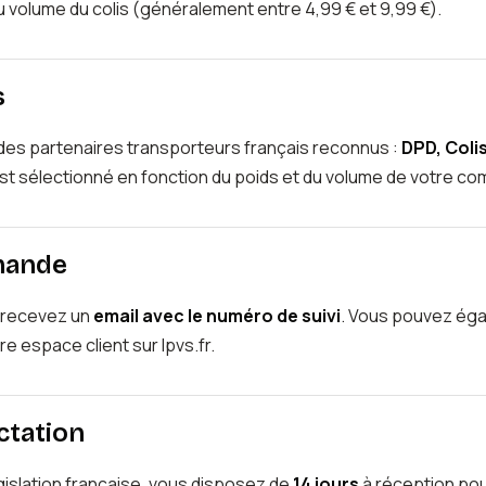
u volume du colis (généralement entre 4,99 € et 9,99 €).
s
 des partenaires transporteurs français reconnus :
DPD, Coli
est sélectionné en fonction du poids et du volume de votre c
mande
s recevez un
email avec le numéro de suivi
. Vous pouvez éga
 espace client sur lpvs.fr.
ctation
islation française, vous disposez de
14 jours
à réception pou