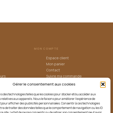
MON COMPTE
Espace client
Mon panier
Contact
ours
Suivre ma commande
Gérer le consentement aux cookies
ns des technologies telles que les cookies pour stocker et/ou accéder aux
 relatives aux appareils. Nous le faisons pour améliorer l’expérience de
t pour afficher des publicités personnalisées. Consentir à ces technologies
ra de traiter des données telles que le comportement de navigation ou les ID
ce site. Le fait de ne pas consentir ou de retirer son consentement peut avoir