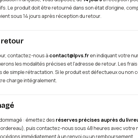
tifs. Le produit doit être retourné dans son état d'origine, compl
ent sous 14 jours après réception du retour.
 retour
our, contactez-nous à
contact@lpvs.fr
en indiquant votre 
ns les modalités précises et l'adresse de retour. Les frais 
s de simple rétractation. Si le produit est défectueux ou non
otre charge intégralement.
magé
 endommagé : émettez des
réserves précises auprès du livre
e bordereau), puis contactez-nous sous 48 heures avec vot
procédons immédiatement à un renvoi ou un remboursement.