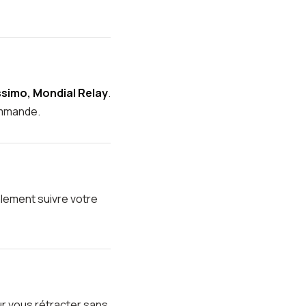
ssimo, Mondial Relay
.
ommande.
lement suivre votre
r vous rétracter sans